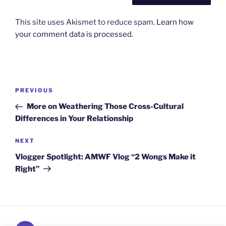
This site uses Akismet to reduce spam.
Learn how
your comment data is processed.
Post
Previous
PREVIOUS
navigation
Post
More on Weathering Those Cross-Cultural
Differences in Your Relationship
Next
NEXT
Post
Vlogger Spotlight: AMWF Vlog “2 Wongs Make it
Right”