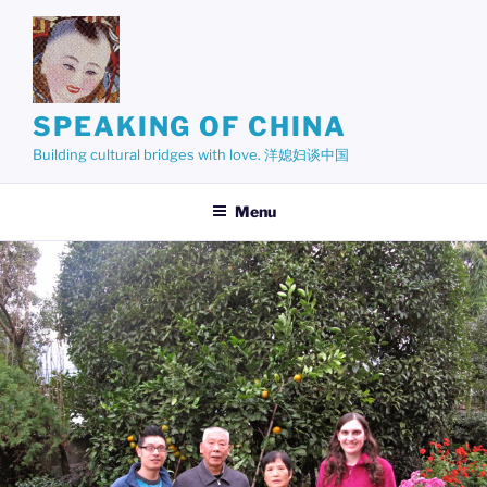
Skip
to
content
SPEAKING OF CHINA
Building cultural bridges with love. 洋媳妇谈中国
Menu