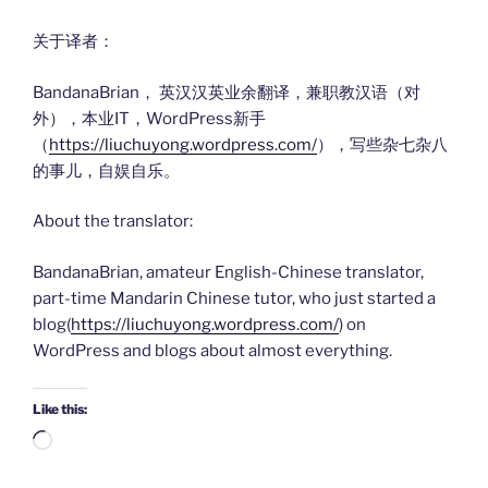
关于译者：
BandanaBrian， 英汉汉英业余翻译，兼职教汉语（对
外），本业IT，WordPress新手
（
https://liuchuyong.wordpress.com/
），写些杂七杂八
的事儿，自娱自乐。
About the translator:
BandanaBrian, amateur English-Chinese translator,
part-time Mandarin Chinese tutor, who just started a
blog(
https://liuchuyong.wordpress.com/
) on
WordPress and blogs about almost everything.
Like this:
Loading…