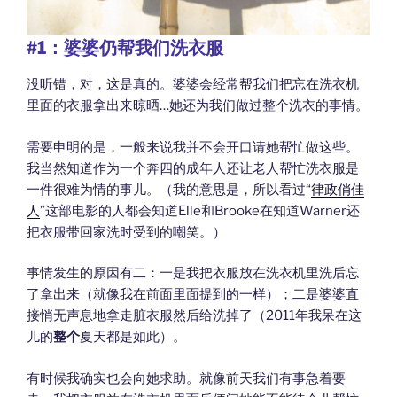
#1
：婆婆仍帮我们洗衣服
没听错，对，这是真的。婆婆会经常帮我们把忘在洗衣机
里面的衣服拿出来晾晒…她还为我们做过整个洗衣的事情。
需要申明的是，一般来说我并不会开口请她帮忙做这些。
我当然知道作为一个奔四的成年人还让老人帮忙洗衣服是
一件很难为情的事儿。（我的意思是，所以看过“
律政俏佳
人
”这部电影的人都会知道Elle和Brooke在知道Warner还
把衣服带回家洗时受到的嘲笑。）
事情发生的原因有二：一是我把衣服放在洗衣机里洗后忘
了拿出来（就像我在前面里面提到的一样）；二是婆婆直
接悄无声息地拿走脏衣服然后给洗掉了（2011年我呆在这
儿的
整个
夏天都是如此）。
有时候我确实也会向她求助。就像前天我们有事急着要